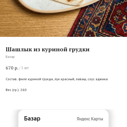
Шашлык из куриной грудки
Базар
670
р.
/
1 шт
Состав: филе куриной грукди, лук красный, лаваш, соус аджика
Вес (гр.): 260